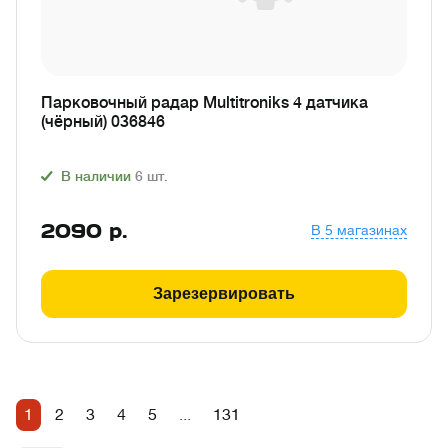
Парковочный радар Multitroniks 4 датчика
(чёрный) 036846
В наличии
6
шт.
2090
р.
В 5 магазинах
Зарезервировать
1
2
3
4
5
...
131