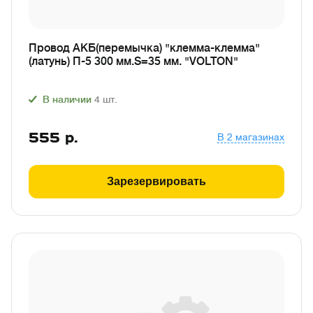
Провод АКБ(перемычка) "клемма-клемма"
(латунь) П-5 300 мм.S=35 мм. "VOLTON"
В наличии
4
шт.
555
р.
В 2 магазинах
Зарезервировать