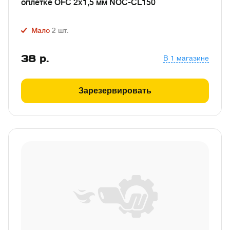
оплётке OFC 2х1,5 мм NOC-CL150
Мало
2
шт.
38
р.
В 1 магазине
Зарезервировать