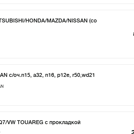
TSUBISHI/HONDA/MAZDA/NISSAN (со
N с/оч.n15, a32, n16, p12e, r50,wd21
AN
Q7/VW TOUAREG с прокладкой
T