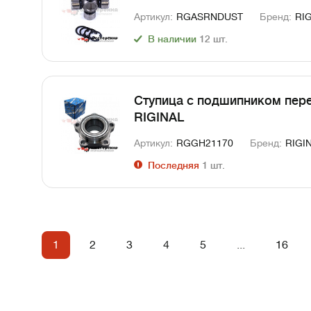
Артикул:
RGASRNDUST
Бренд:
RI
В наличии
12
шт.
Ступица с подшипником перед
RIGINAL
Артикул:
RGGH21170
Бренд:
RIGI
Последняя
1
шт.
1
2
3
4
5
...
16