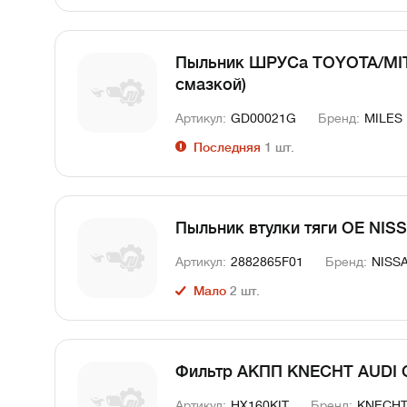
Пыльник ШРУСа TOYOTA/MI
смазкой)
Артикул:
GD00021G
Бренд:
MILES
Последняя
1
шт.
Пыльник втулки тяги OE NISSA
Артикул:
2882865F01
Бренд:
NISS
Мало
2
шт.
Фильтр АКПП KNECHT AUDI 
Артикул:
HX160KIT
Бренд:
KNECH