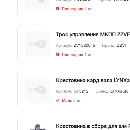
Последняя
1
шт.
Трос управления MКПП ZZVF 
Артикул:
ZV1520845
Бренд:
ZZVF
Последняя
1
шт.
Крестовина кард.вала LYNX
Артикул:
CP3212
Бренд:
LYNXauto
Мало
2
шт.
Крестовина в сборе для а/м R