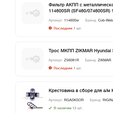
Фильтр АКПП с металличес
114600SR (SF460/074600SR)
Артикул:
114600sr
Бренд:
Cob-Web
Последняя
1
шт.
Трос МКПП ZIKMAR Hyundai So
Артикул:
Z56081R
Бренд:
ZIKMAR
Последняя
1
шт.
Крестовина в сборе для а/м K
Артикул:
RGASKSOR
Бренд:
RIGIN
В наличии
12
шт.