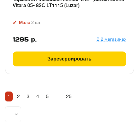
Vitara 05- 82С LT1115 (Luzar)
Мало
2
шт.
1295
р.
В 2 магазинах
Зарезервировать
1
2
3
4
5
...
25