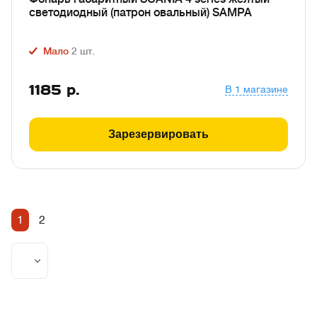
светодиодный (патрон овальный) SAMPA
Мало
2
шт.
1185
р.
В 1 магазине
Зарезервировать
1
2