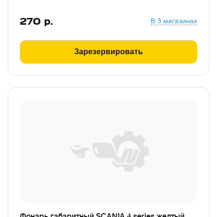
270
р.
В 3 магазинах
Зарезервировать
Фонарь габаритный SCANIA 4 series желтый