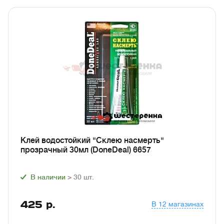
Клей водостойкий "Склею насмерть"
прозрачный 30мл (DoneDeal) 6657
В наличии
> 30
шт.
425
р.
В 12 магазинах