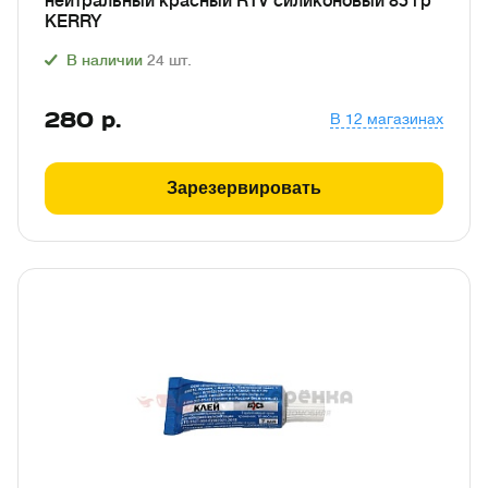
нейтральный красный RTV силиконовый 85 гр
KERRY
В наличии
24
шт.
280
р.
В 12 магазинах
Зарезервировать