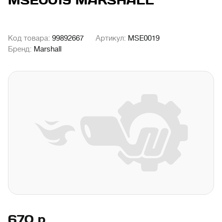
MSE0019 MARSHALL
Код товара:
99892667
Артикул:
MSE0019
Бренд:
Marshall
670
р.