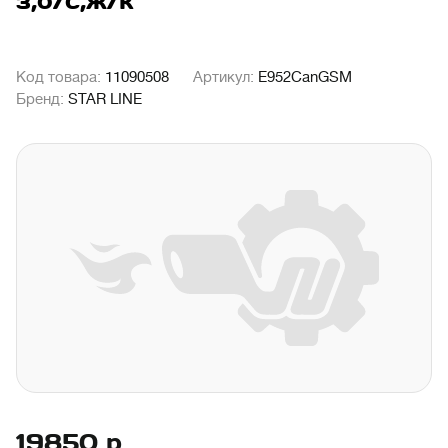
з,о/с,ж/к
Код товара:
11090508
Артикул:
E952CanGSM
Бренд:
STAR LINE
19850
р.