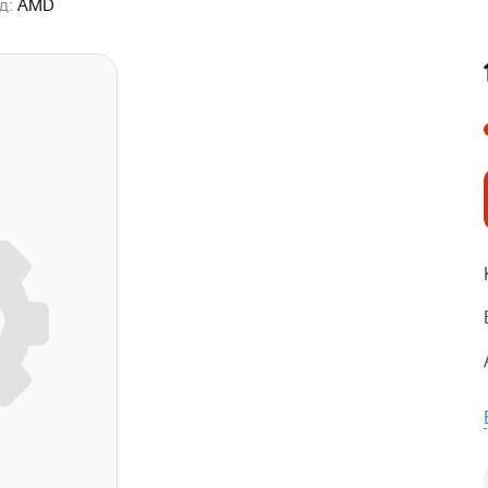
д:
AMD