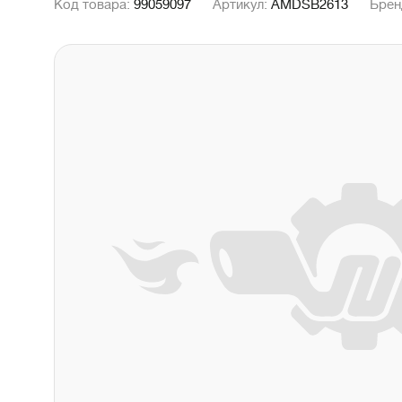
Код товара:
99059097
Артикул:
AMDSB2613
Брен