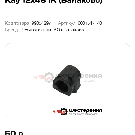
Ray 12х46 IR (Балаково)
Код товара:
99054297
Артикул:
6001547140
Бренд:
Резинотехника АО г.Балаково
60
р.