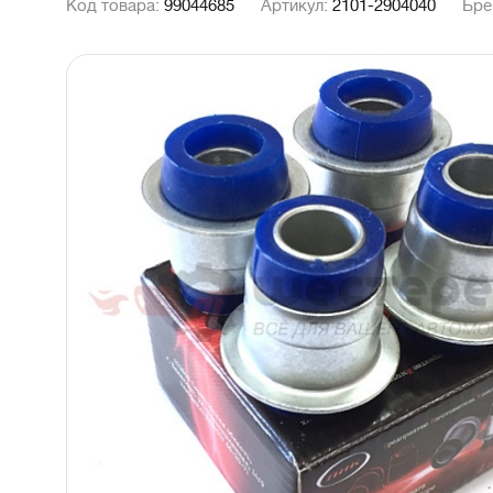
Код товара:
99044685
Артикул:
2101-2904040
Бре