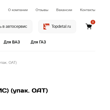
м
О компании
Отзывы
Вакансии
Контакты
0
ь в автосервис
Topdetal.ru
Для ВАЗ
Для ГАЗ
упак. ОАТ)
С) (упак. ОАТ)