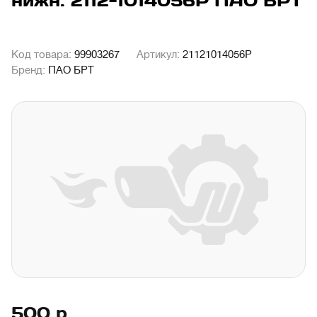
нижн. 2112-1014056Р ПАО БРТ
Код товара:
99903267
Артикул:
21121014056Р
Бренд:
ПАО БРТ
500
р.