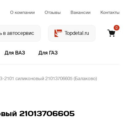
м
О компании
Отзывы
Вакансии
Контакты
0
ь в автосервис
Topdetal.ru
Для ВАЗ
Для ГАЗ
-2101 силиконовый 21013706605 (Балаково)
овый 21013706605