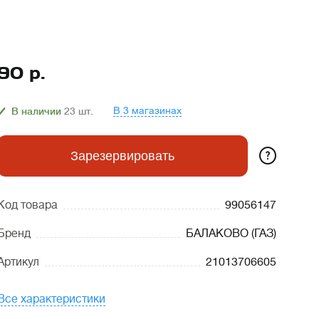
90
р.
В 3 магазинах
В наличии
23
шт.
?
Зарезервировать
Код товара
99056147
Бренд
БАЛАКОВО (ГАЗ)
Артикул
21013706605
Все характеристики