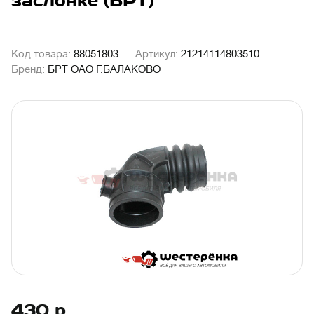
заслонке (БРТ)
Код товара:
88051803
Артикул:
21214114803510
Бренд:
БРТ ОАО Г.БАЛАКОВО
430
р.