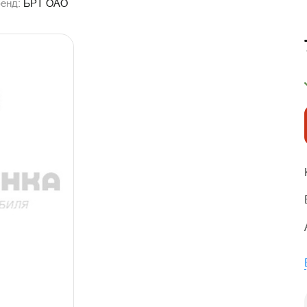
енд:
БРТ ОАО