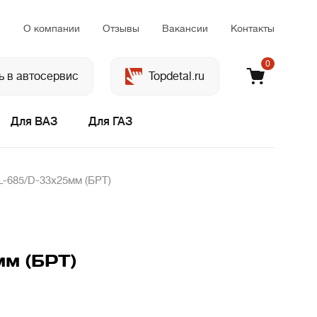
м
О компании
Отзывы
Вакансии
Контакты
0
ь в автосервис
Topdetal.ru
Для ВАЗ
Для ГАЗ
L-685/D-33х25мм (БРТ)
мм (БРТ)