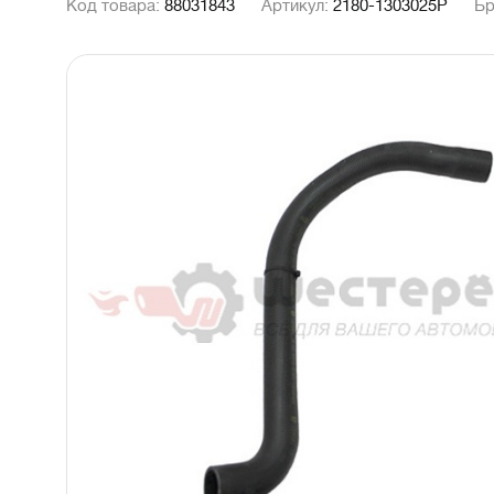
Код товара:
88031843
Артикул:
2180-1303025Р
Бр