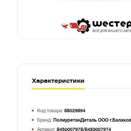
Характеристики
Код товара:
88029894
Бренд:
ПолиуретанДеталь ООО г.Балако
Артикул:
8450007978/8450007974