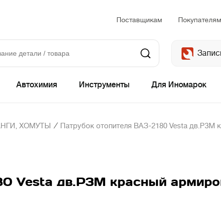
Поставщикам
Покупателя
Запис
Автохимия
Инструменты
Для Иномарок
/
НГИ, ХОМУТЫ
Патрубок отопителя ВАЗ-2180 Vesta дв.Р3М к
0 Vesta дв.Р3М красный армиров