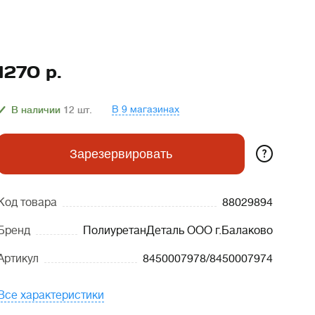
1270
р.
В 9 магазинах
В наличии
12
шт.
?
Зарезервировать
Код товара
88029894
Бренд
ПолиуретанДеталь ООО г.Балаково
Артикул
8450007978/8450007974
Все характеристики