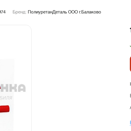
974
Бренд:
ПолиуретанДеталь ООО г.Балаково