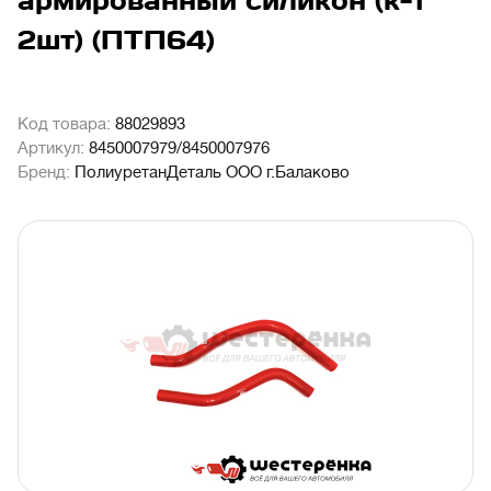
армированный силикон (к-т
2шт) (ПТП64)
Код товара:
88029893
Артикул:
8450007979/8450007976
Бренд:
ПолиуретанДеталь ООО г.Балаково