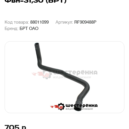
Фвн=31,30 (БРТ)
Код товара:
88011099
Артикул:
RF909488Р
Бренд:
БРТ ОАО
705
р.