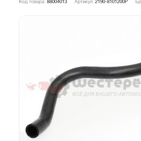
Код товара:
88004013
Артикул:
2190-8101200Р
Бр