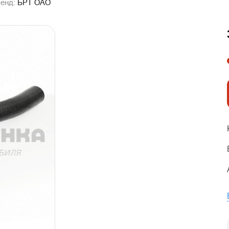
енд:
БРТ ОАО