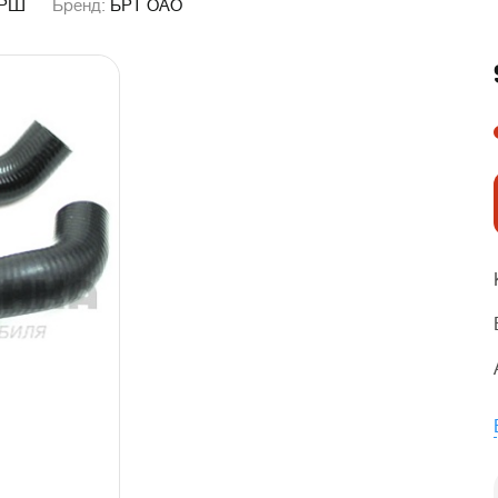
9РШ
Бренд:
БРТ ОАО