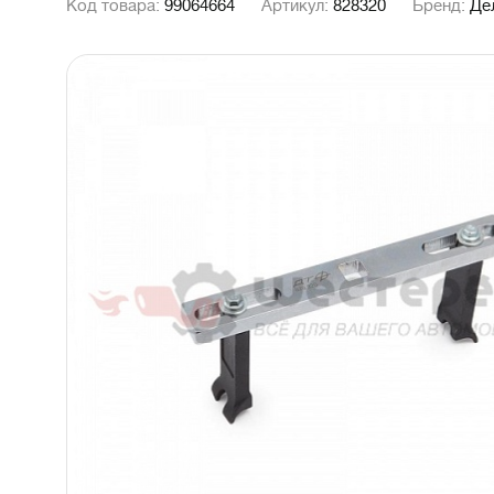
Код товара:
99064664
Артикул:
828320
Бренд:
Де