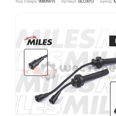
Код товара:
99895615
Артикул:
BLC0012
Бренд:
M