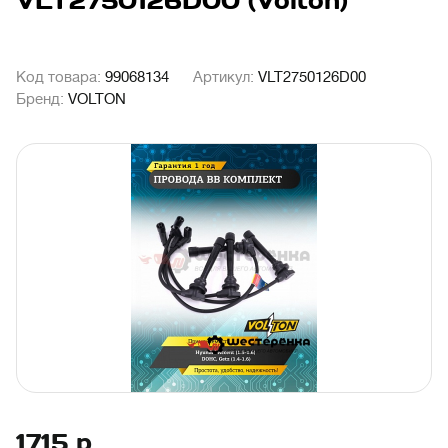
VLT2750126D00 (Volton)
Код товара:
99068134
Артикул:
VLT2750126D00
Бренд:
VOLTON
1715
р.