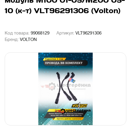
модуль M100 01-05/M200 05-
10 (к-т) VLT96291306 (Volton)
Код товара:
99068129
Артикул:
VLT96291306
Бренд:
VOLTON