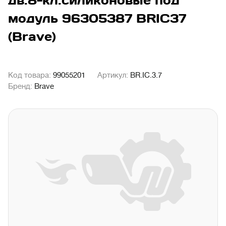
дв.8-кл.силиконовые под
модуль 96305387 BRIC37
(Brave)
Код товара:
99055201
Артикул:
BR.IC.3.7
Бренд:
Brave