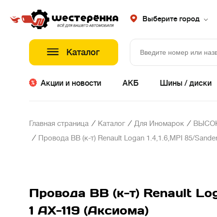
Выберите город
Каталог
Акции и новости
АКБ
Шины / диски
/
/
/
Главная страница
Каталог
Для Иномарок
ВЫСО
/
Провода ВВ (к-т) Renault Logan 1.4,1.6,MPI 85/Sander
Провода ВВ (к-т) Renault Log
1 AX-119 (Аксиома)