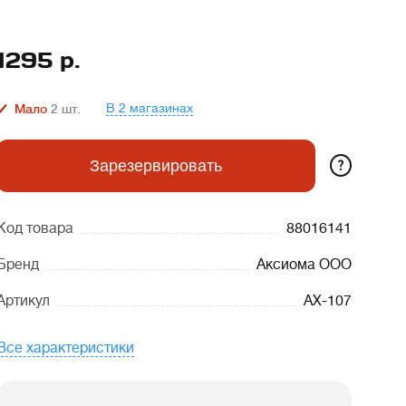
1295
р.
В 2 магазинах
Мало
2
шт.
?
Зарезервировать
Код товара
88016141
Бренд
Аксиома ООО
Артикул
АХ-107
Все характеристики