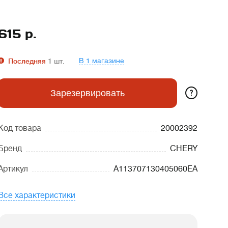
615
р.
В 1 магазине
Последняя
1
шт.
?
Зарезервировать
Код товара
20002392
Бренд
CHERY
Артикул
A113707130405060EA
Все характеристики