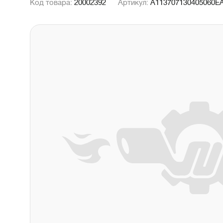
Код товара:
20002392
Артикул:
A113707130405060E