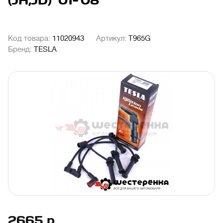
(JH,JD) '01-'08
Код товара:
11020943
Артикул:
T965G
Бренд:
TESLA
2665
р.