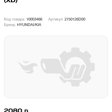
(XD)
Код товара:
10003466
Артикул:
2750126D00
Бренд:
HYUNDAI/KIA
2080
р.