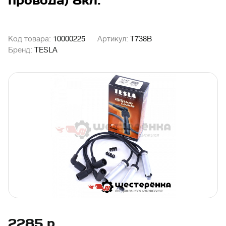
провода) 8кл.
Код товара:
10000225
Артикул:
T738B
Бренд:
TESLA
2285
р.