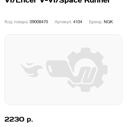
VI/Lncer V-VI/Space Runner
Код товара:
09008470
Артикул:
4104
Бренд:
NGK
2230
р.