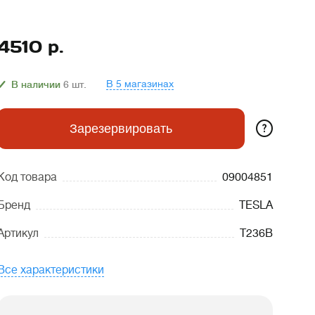
4510
р.
В 5 магазинах
В наличии
6
шт.
?
Зарезервировать
Код товара
09004851
Бренд
TESLA
Артикул
T236B
Все характеристики