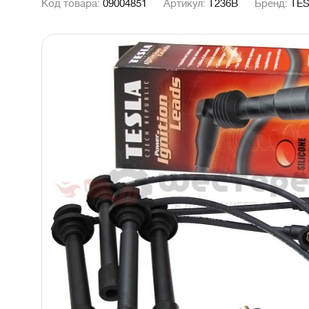
Код товара:
09004851
Артикул:
T236B
Бренд:
TE