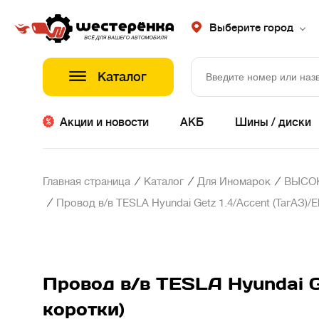
Выберите город
Каталог
Акции и новости
АКБ
Шины / диски
/
/
/
Главная страница
Каталог
Для Иномарок
ВЫСО
/
Провод в/в TESLA Hyundai Getz 1.4/Accent (ТагАЗ)/El
Провод в/в TESLA Hyundai Ge
коротки)