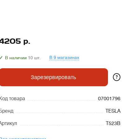
4205
р.
В 9 магазинах
В наличии
10
шт.
?
Зарезервировать
Код товара
07001796
Бренд
TESLA
Артикул
T523B