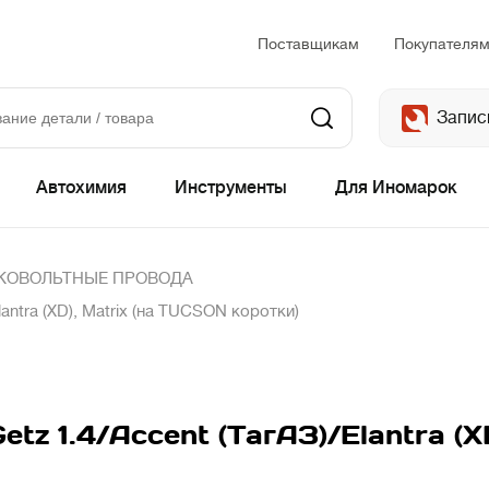
Поставщикам
Покупателя
Запис
Автохимия
Инструменты
Для Иномарок
КОВОЛЬТНЫЕ ПРОВОДА
antra (XD), Matrix (на TUCSON коротки)
tz 1.4/Accent (ТагАЗ)/Elantra (X