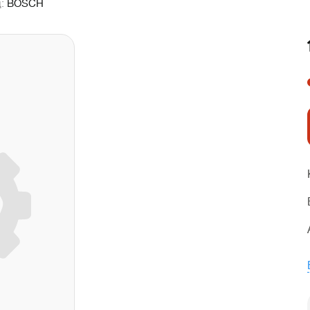
д:
BOSCH