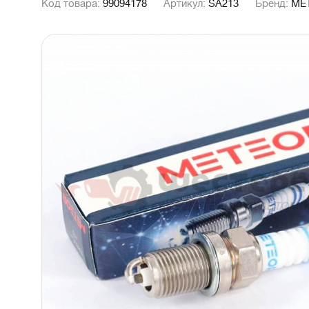
Код товара:
99094178
Артикул:
SA213
Бренд:
ME