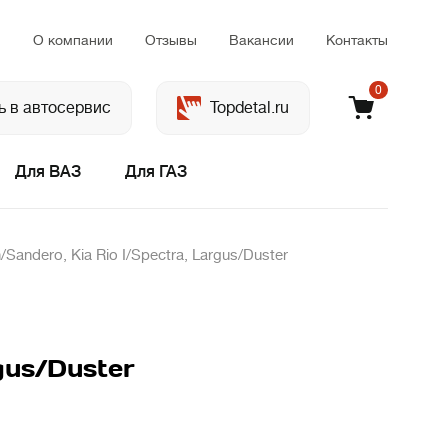
м
О компании
Отзывы
Вакансии
Контакты
0
ь в автосервис
Topdetal.ru
Для ВАЗ
Для ГАЗ
andero, Kia Rio I/Spectra, Largus/Duster
gus/Duster