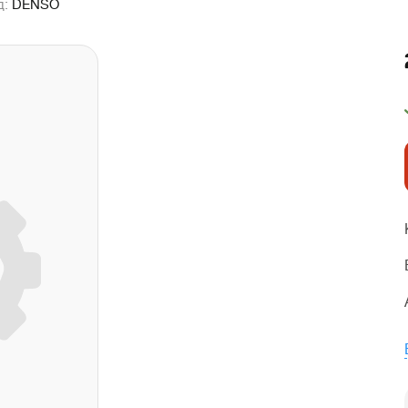
д:
DENSO