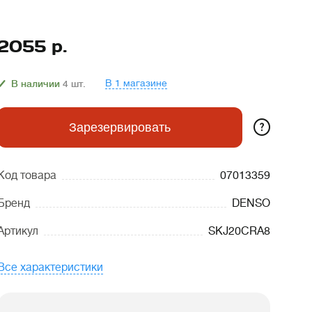
2055
р.
В 1 магазине
В наличии
4
шт.
?
Зарезервировать
Код товара
07013359
Бренд
DENSO
Артикул
SKJ20CRA8
Все характеристики