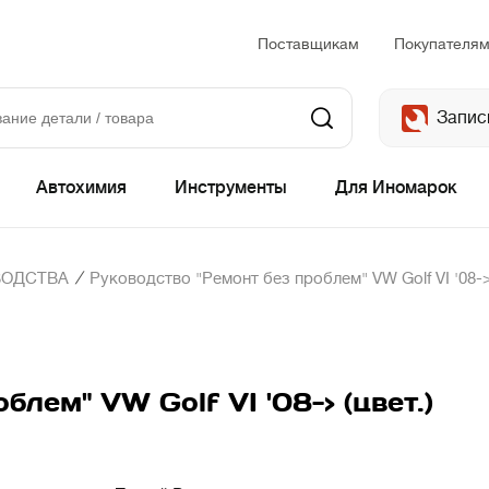
Поставщикам
Покупателя
Запис
Автохимия
Инструменты
Для Иномарок
/
ВОДСТВА
Руководство "Ремонт без проблем" VW Golf VI '08-> 
лем" VW Golf VI '08-> (цвет.)