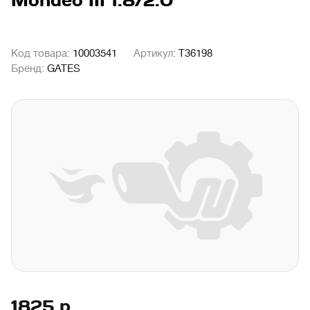
Mondeo III 1.8/2.0
Код товара:
10003541
Артикул:
T36198
Бренд:
GATES
1825
р.