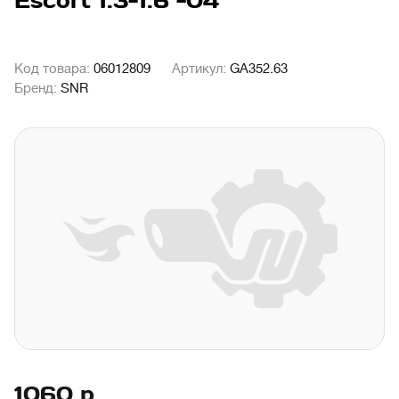
Escort 1.3-1.6 -04
Код товара:
06012809
Артикул:
GA352.63
Бренд:
SNR
1060
р.