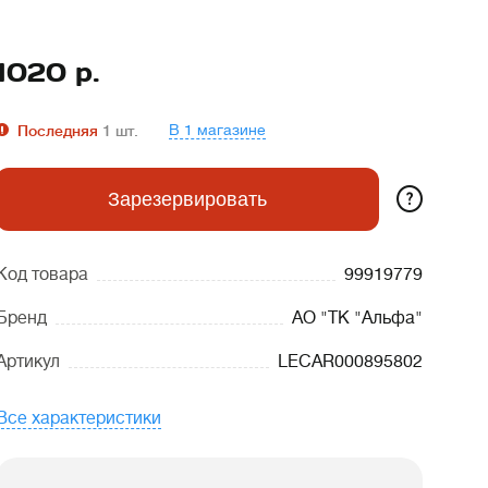
1020
р.
В 1 магазине
Последняя
1
шт.
?
Зарезервировать
Код товара
99919779
Бренд
АО "ТК "Альфа"
Артикул
LECAR000895802
Все характеристики