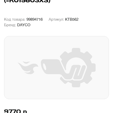
(=K015603XS)
Код товара:
99894716
Артикул:
KTB562
Бренд:
DAYCO
9770
р.