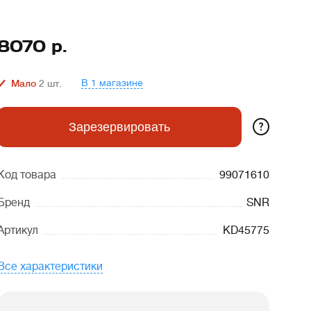
8070
р.
В 1 магазине
Мало
2
шт.
?
Зарезервировать
Код товара
99071610
Бренд
SNR
Артикул
KD45775
Все характеристики