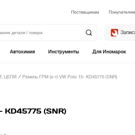
Поставщикам
Покупателя
Запис
Автохимия
Инструменты
Для Иномарок
/
, ЦЕПИ
Ремень ГРМ (к-т) VW Polo 15- KD45775 (SNR)
5- KD45775 (SNR)