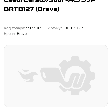
Ceed/Cerato/Soul +АС/ЭУР
BRTB127 (Brave)
Код товара:
99055165
Артикул:
BR.TB.1.27
Бренд:
Brave