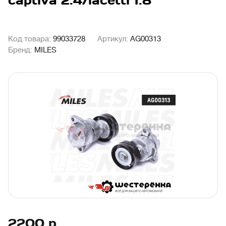
captiva 2.4/lacetti 1.8
Код товара:
99033728
Артикул:
AG00313
Бренд:
MILES
2200
р.