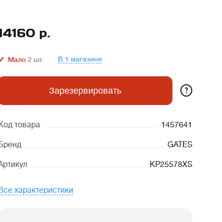
14160
р.
В 1 магазине
Мало
2
шт.
?
Зарезервировать
Код товара
1457641
Бренд
GATES
Артикул
KP25578XS
Все характеристики