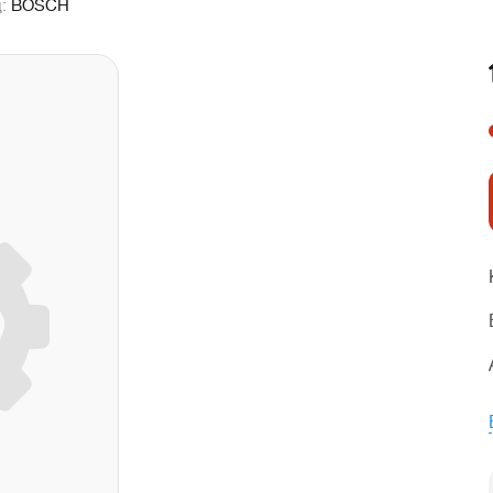
д:
BOSCH