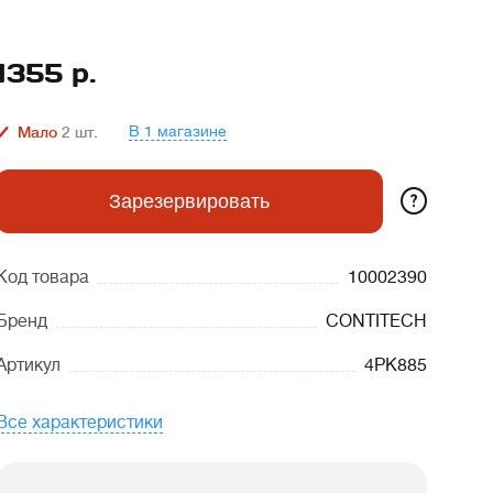
1355
р.
В 1 магазине
Мало
2
шт.
?
Зарезервировать
Код товара
10002390
Бренд
CONTITECH
Артикул
4PK885
Все характеристики