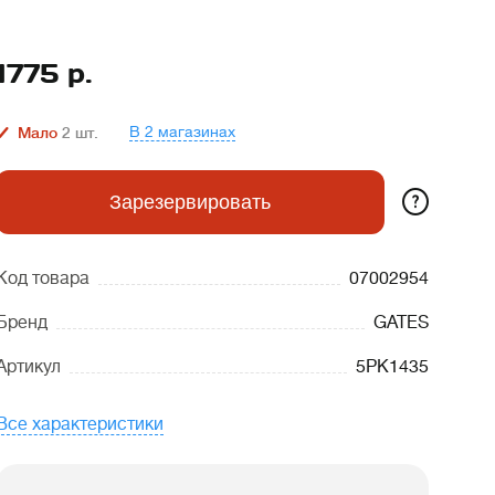
1775
р.
В 2 магазинах
Мало
2
шт.
?
Зарезервировать
Код товара
07002954
Бренд
GATES
Артикул
5PK1435
Все характеристики